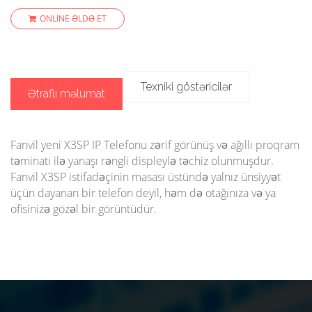
ONLINE ƏLDƏ ET
Texniki göstəricilər
Ətraflı məlumat
Fanvil yeni X3SP IP Telefonu zərif görünüş və ağıllı proqram
təminatı ilə yanaşı rəngli displeylə təchiz olunmuşdur.
Fanvil X3SP istifadəçinin masası üstündə yalnız ünsiyyət
üçün dayanan bir telefon deyil, həm də otağınıza və ya
ofisinizə gözəl bir görüntüdür.