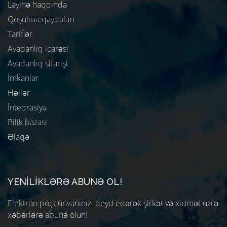
Layihə haqqında
Qoşulma qaydaları
Tariflər
Avadanlıq icarəsi
Avadanlıq sifarişi
İmkanlar
Həllər
İnteqrasiya
Bilik bazası
Əlaqə
YENILIKLƏRƏ ABUNƏ OL!
Elektron poçt ünvanınızı qeyd edərək şirkət və xidmət üzrə
xəbərlərə abunə olun!