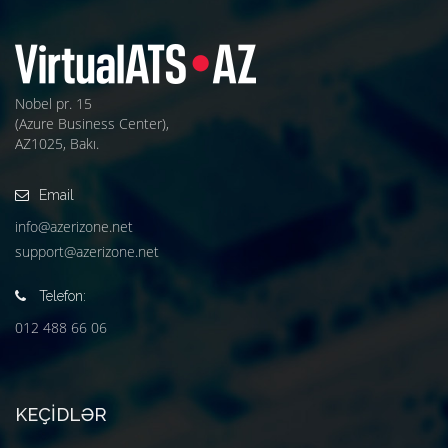
Nobel pr. 15
(Azure Business Center),
AZ1025, Bakı.
Email
info@azerizone.net
support@azerizone.net
Telefon:
012 488 66 06
KEÇIDLƏR