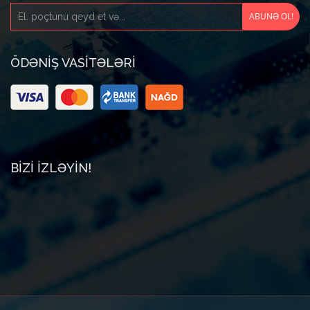
ÖDƏNIŞ VASITƏLƏRI
BIZI IZLƏYIN!