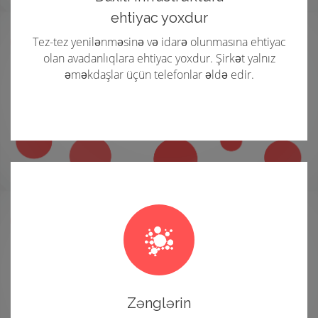
ehtiyac yoxdur
Tez-tez yenilənməsinə və idarə olunmasına ehtiyac
olan avadanlıqlara ehtiyac yoxdur. Şirkət yalnız
əməkdaşlar üçün telefonlar əldə edir.
Zənglərin