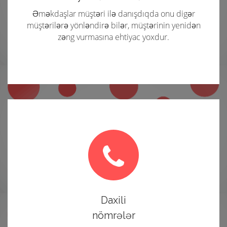
Əməkdaşlar müştəri ilə danışdıqda onu digər
müştərilərə yönləndirə bilər, müştərinin yenidən
zəng vurmasına ehtiyac yoxdur.
Daxili
nömrələr