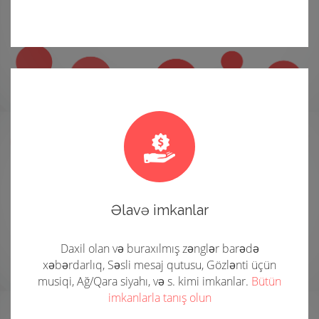
Əlavə imkanlar
Daxil olan və buraxılmış zənglər barədə
xəbərdarlıq, Səsli mesaj qutusu, Gözlənti üçün
musiqi, Ağ/Qara siyahı, və s. kimi imkanlar.
Bütün
imkanlarla tanış olun