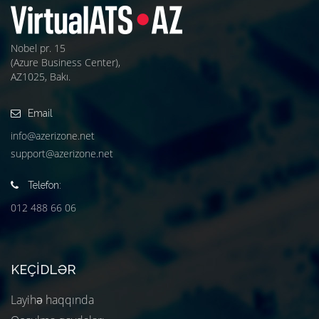
Nobel pr. 15
(Azure Business Center),
AZ1025, Bakı.
Email
info@azerizone.net
support@azerizone.net
Telefon:
012 488 66 06
KEÇIDLƏR
Layihə haqqında