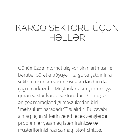
n
KARQO SEKTORU ÜÇÜN
HƏLLƏR
Günümüzdə internet alış-verişinin artması ilə
bərabər sürətlə böyüyən kargo və çatdırılma
sektoru üçün ən vacib vasitələrdən biri də
çağrı mərkəzidir. Müştərilərlə ən çox ünsiyyət
quran sektor karqo sektorudur. Bir müştərinin
ən çox maraqlandığı mövzulardan biri -
"məhsulum haradadır?” sualıdır. Bu cavabı
almaq üçün şirkətinizə ediləcək zənglərdə
problemlər yaşamaq istəmirsinizsə və
müştərilərinizi razı salmaq istəyirsinizsə,