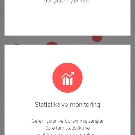
danışıqların yazılması.
Statistika və monitorinq
Gələn, çıxan və buraxılmış zənglər
üzrə tam statistika və
real-time monitorinq imkanı.