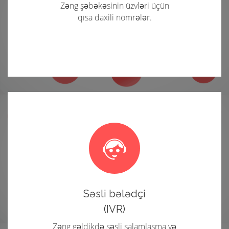
Zəng şəbəkəsinin üzvləri üçün
qısa daxili nömrələr.
Səsli bələdçi
(IVR)
Zəng gəldikdə səsli salamlaşma və