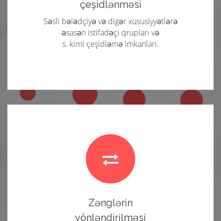
çeşidlənməsi
Səsli bələdçiyə və digər xüsusiyyətlərə
əsasən istifadəçi qrupları və
s. kimi çeşidləmə imkanları.
Zənglərin
yönləndirilməsi