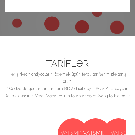
TARIFLƏR
Hər şirkətin ehtiyaclarını ödəmək üçün fərqli tariflərimizlə tanış
olun.
* Cədvəldə göstərilən tariflərə ƏDV daxil deyil. ƏDV Azərbaycan
Respublikasının Vergi Məcəlləsinin tələblərinə müvafiq tətbiq edilir.
VATSMINI
VATSMIDI
VATS1