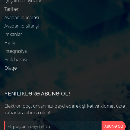
Qoşulma qaydaları
Tariflər
Avadanlıq icarəsi
Avadanlıq sifarişi
İmkanlar
Həllər
İnteqrasiya
Bilik bazası
Əlaqə
YENILIKLƏRƏ ABUNƏ OL!
Elektron poçt ünvanınızı qeyd edərək şirkət və xidmət üzrə
xəbərlərə abunə olun!