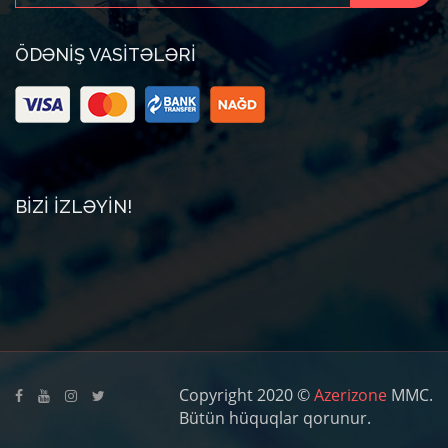
ÖDƏNIŞ VASITƏLƏRI
BIZI IZLƏYIN!
Copyright 2020 ©
Azerizone
MMC.
Bütün hüquqlar qorunur.