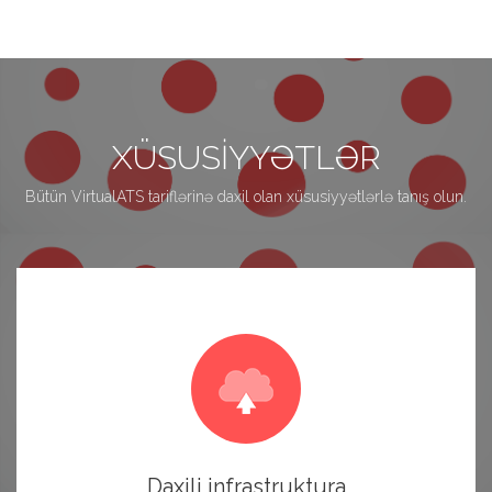
XÜSUSIYYƏTLƏR
Bütün VirtualATS tariflərinə daxil olan xüsusiyyətlərlə tanış olun.
Daxili infrastruktura