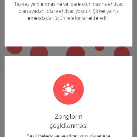
Tez-tez yenilənməsinə və idarə olunmasına ehtiyac
olan avadanlıqlara ehtiyac yoxdur. Şirkət yalnız
əməkdaşlar üçün telefonlar əldə edir.
Zənglərin
çeşidlənməsi
Səsli bələdçiyə və digər xüsusiyyətlərə