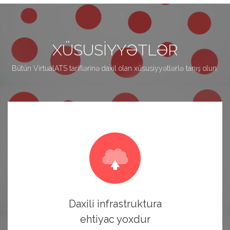
XÜSUSIYYƏTLƏR
Bütün VirtualATS tariflərinə daxil olan xüsusiyyətlərlə tanış olun.
Daxili infrastruktura
ehtiyac yoxdur