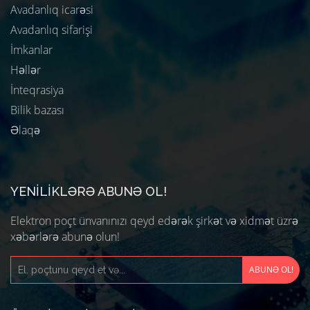
Avadanlıq icarəsi
Avadanlıq sifarişi
İmkanlar
Həllər
İnteqrasiya
Bilik bazası
Əlaqə
YENILIKLƏRƏ ABUNƏ OL!
Elektron poçt ünvanınızı qeyd edərək şirkət və xidmət üzrə
xəbərlərə abunə olun!