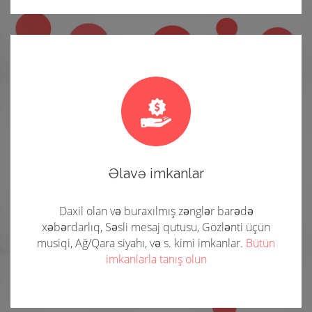
Əlavə imkanlar
Daxil olan və buraxılmış zənglər barədə
xəbərdarlıq, Səsli mesaj qutusu, Gözlənti üçün
musiqi, Ağ/Qara siyahı, və s. kimi imkanlar.
Bütün
imkanlarla tanış olun