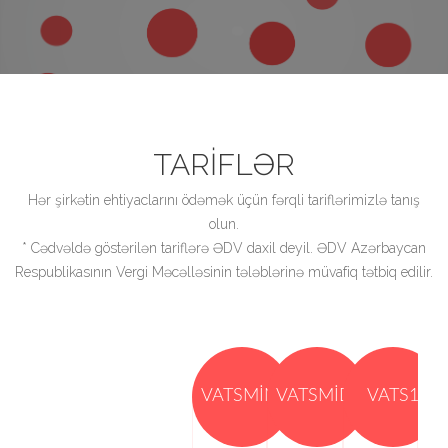
TARIFLƏR
Hər şirkətin ehtiyaclarını ödəmək üçün fərqli tariflərimizlə tanış
olun.
* Cədvəldə göstərilən tariflərə ƏDV daxil deyil. ƏDV Azərbaycan
Respublikasının Vergi Məcəlləsinin tələblərinə müvafiq tətbiq edilir.
VATSMINI
VATSMIDI
VATS1