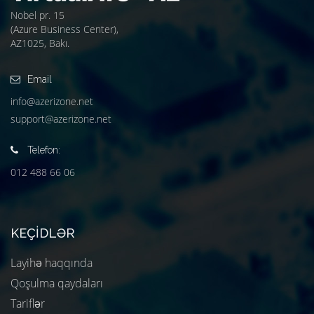
Nobel pr. 15
(Azure Business Center),
AZ1025, Bakı.
Email
info@azerizone.net
support@azerizone.net
Telefon:
012 488 66 06
KEÇIDLƏR
Layihə haqqında
Qoşulma qaydaları
Tariflər