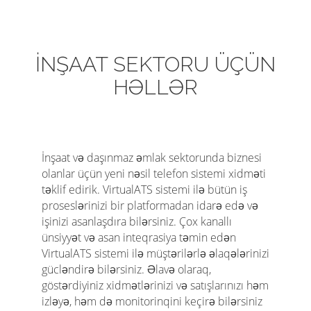
n
İNŞAAT SEKTORU ÜÇÜN
HƏLLƏR
İnşaat və daşınmaz əmlak sektorunda biznesi
olanlar üçün yeni nəsil telefon sistemi xidməti
təklif edirik. VirtualATS sistemi ilə bütün iş
proseslərinizi bir platformadan idarə edə və
işinizi asanlaşdıra bilərsiniz. Çox kanallı
ünsiyyət və asan inteqrasiya təmin edən
VirtualATS sistemi ilə müştərilərlə əlaqələrinizi
gücləndirə bilərsiniz. Əlavə olaraq,
göstərdiyiniz xidmətlərinizi və satışlarınızı həm
izləyə, həm də monitorinqini keçirə bilərsiniz