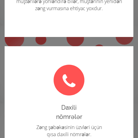
müştərilərə yönləndirə bilər, müştərinin yenidən
zəng vurmasına ehtiyac yoxdur.
Daxili
nömrələr
Zəng şəbəkəsinin üzvləri üçün
qısa daxili nömrələr.