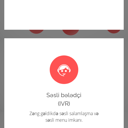
Səsli bələdçi
(IVR)
Zəng gəldikdə səsli salamlaşma və
səsli menu imkanı.