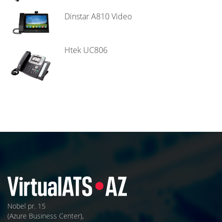
Dinstar A810 Video
Htek UC806
Nobel pr. 15
(Azure Business Center),