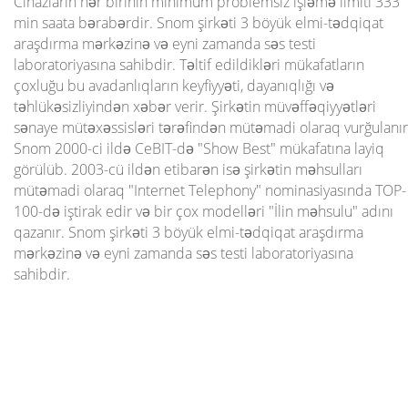
Cihazların hər birinin minimum problemsiz işləmə limiti 333
min saata bərabərdir. Snom şirkəti 3 böyük elmi-tədqiqat
araşdırma mərkəzinə və eyni zamanda səs testi
laboratoriyasına sahibdir. Təltif edildikləri mükafatların
çoxluğu bu avadanlıqların keyfiyyəti, dayanıqlığı və
təhlükəsizliyindən xəbər verir. Şirkətin müvəffəqiyyətləri
sənaye mütəxəssisləri tərəfindən mütəmadi olaraq vurğulanır
Snom 2000-ci ildə CeBIT-də "Show Best" mükafatına layiq
görülüb. 2003-cü ildən etibarən isə şirkətin məhsulları
mütəmadi olaraq "Internet Telephony" nominasiyasında TOP-
100-də iştirak edir və bir çox modelləri "İlin məhsulu" adını
qazanır. Snom şirkəti 3 böyük elmi-tədqiqat araşdırma
mərkəzinə və eyni zamanda səs testi laboratoriyasına
sahibdir.