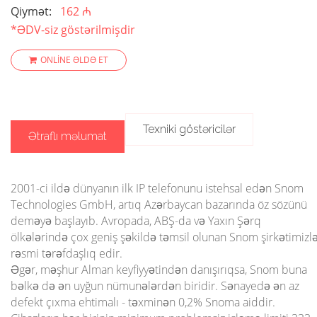
Qiymət:
162 ₼
*ƏDV-siz göstərilmişdir
ONLINE ƏLDƏ ET
Texniki göstəricilər
Ətraflı məlumat
2001-ci ildə dünyanın ilk IP telefonunu istehsal edən Snom
Technologies GmbH, artıq Azərbaycan bazarında öz sözünü
deməyə başlayıb. Avropada, ABŞ-da və Yaxın Şərq
ölkələrində çox geniş şəkildə təmsil olunan Snom şirkətimizl
rəsmi tərəfdaşlıq edir.
Əgər, məşhur Alman keyfiyyətindən danışırıqsa, Snom buna
bəlkə də ən uyğun nümunələrdən biridir. Sənayedə ən az
defekt çıxma ehtimalı - təxminən 0,2% Snoma aiddir.