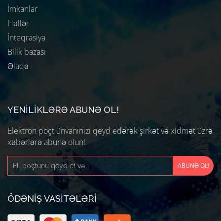
İmkanlar
Həllər
İnteqrasiya
Bilik bazası
Əlaqə
YENILIKLƏRƏ ABUNƏ OL!
Elektron poçt ünvanınızı qeyd edərək şirkət və xidmət üzrə
xəbərlərə abunə olun!
ÖDƏNIŞ VASITƏLƏRI