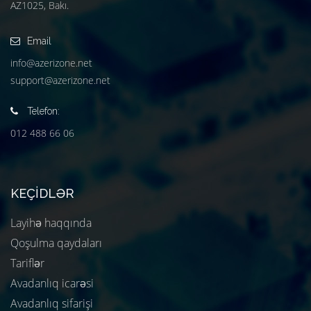
AZ1025, Bakı.
Email
info@azerizone.net
support@azerizone.net
Telefon:
012 488 66 06
KEÇIDLƏR
Layihə haqqında
Qoşulma qaydaları
Tariflər
Avadanlıq icarəsi
Avadanlıq sifarişi