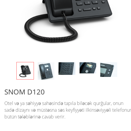
SNOM D120
Otel və ya səhiyyə sahəsində tapıla biləcək qurğular, onun
sadə dizaynı və müstəsna səs keyfiyyəti ilkinsəviyyəli telefonu
bütün tələblərinə cavab verir.